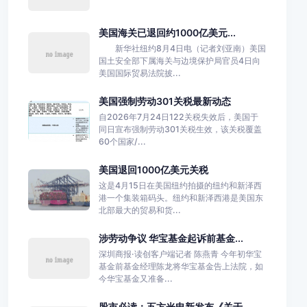
美国海关已退回约1000亿美元...
新华社纽约8月4日电（记者刘亚南）美国
国土安全部下属海关与边境保护局官员4日向
美国国际贸易法院披...
美国强制劳动301关税最新动态
自2026年7月24日122关税失效后，美国于
同日宣布强制劳动301关税生效，该关税覆盖
60个国家/...
美国退回1000亿美元关税
这是4月15日在美国纽约拍摄的纽约和新泽西
港一个集装箱码头。纽约和新泽西港是美国东
北部最大的贸易和货...
涉劳动争议 华宝基金起诉前基金...
深圳商报·读创客户端记者 陈燕青 今年初华宝
基金前基金经理陈龙将华宝基金告上法院，如
今华宝基金又准备...
股市必读：五方光电新发布《关于...