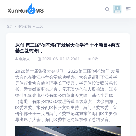
首页
市场行情
正文
原创 第三届“创芯海门”发展大会举行 十个项目+两支
基金签约海门
创始人
2026-06-02 13:29:11
0
次
2026第十届集微大会期间，2026第三届“创芯海门”发展
大会也在张江科学会堂成功举办。大会邀请到了江苏半
导体行业协会荣誉理事长于燮康，半导体投资联盟秘书
长、爱集微董事长老杳，元禾璞华合伙人殷伯涛、江苏
德硅凯氟光电科技有限公司董事长贾健、基合半导体
（南通）有限公司CEO袁理等重量级嘉宾，大会由海门
区委常委、常务副区长张文锦主持，海门区委常委、宣
传部部长王一兵与海门区委书记沈旭东等海门区主要领
导出席了大会，海门区委书记沈旭东作了总结发言。