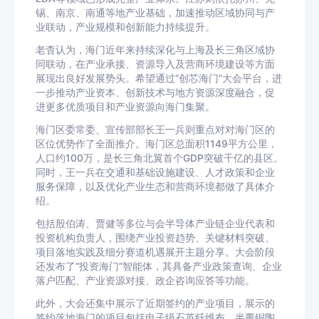
锡、南京、南通等地产业基础，加速推动区域协同与产
业联动，产业规模和创新能力持续提升。
老杳认为，海门近年来持续深化与上海及长三角区域协
同联动，在产业承接、资源导入及营商环境建设等方面
展现出良好发展势头。希望通过“创芯海门”大会平台，进
一步推动产业资本、创新技术与地方资源深度融合，促
进更多优质项目和产业资源向海门集聚。
海门区委常委、宣传部部长王一兵则重点对对海门区的
区位优势作了全面推介。海门区总面积1149平方公里，
人口约100万，是长三角北翼首个GDP突破千亿的县区。
同时，王一兵在交通和基础设施建设、人才政策和企业
服务保障，以及优化产业生态和营商环境都做了具体介
绍。
包括殷伯涛、贾健等多位与会半导体产业链企业代表和
投资机构负责人，围绕产业投资趋势、关键材料突破、
项目落地实践及细分赛道机遇展开主题分享。大会阶段
还发布了“投资海门”智能体，其具备产业政策查询、企业
落户匹配、产业资源对接、政企咨询应答等功能。
此外，大会还集中展示了近期签约的产业项目，展示的
签约落地海门的项目包括电子级石英纤维布、半覆铜陶