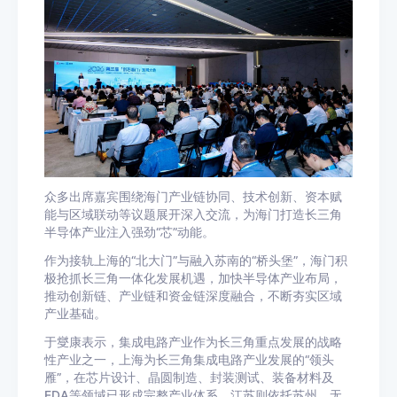
众多出席嘉宾围绕海门产业链协同、技术创新、资本赋
能与区域联动等议题展开深入交流，为海门打造长三角
半导体产业注入强劲“芯”动能。
作为接轨上海的“北大门”与融入苏南的“桥头堡”，海门积
极抢抓长三角一体化发展机遇，加快半导体产业布局，
推动创新链、产业链和资金链深度融合，不断夯实区域
产业基础。
于燮康表示，集成电路产业作为长三角重点发展的战略
性产业之一，上海为长三角集成电路产业发展的“领头
雁”，在芯片设计、晶圆制造、封装测试、装备材料及
EDA等领域已形成完整产业体系。江苏则依托苏州、无