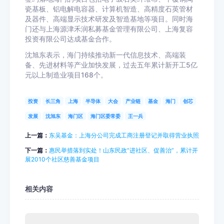
瓷基板、铝电解电容器、计算机智造、高精度石英管材
及器件、高端显示技术研发及智造基地等项目。同时海
门还与上海源津禾润私募基金管理有限公司、上海复容
投资有限公司达成基金合作。
沈旭东表示，海门持续推动新一代信息技术、高端装
备、先进材料等产业加快发展，过去五年累计新开工5亿
元以上制造业项目168个。
投资
长三角
上海
半导体
大会
产业链
基金
海门
创芯
发展
沈旭东
海门区
海门区委常委
王一兵
上一篇：
东吴基金：上海分公司完成工商注册登记并取得营业执照
下一篇：
惠民举措落到实处！山东民政“进社区、促善治”，累计开
展2010个社区慈善基金项目
相关内容