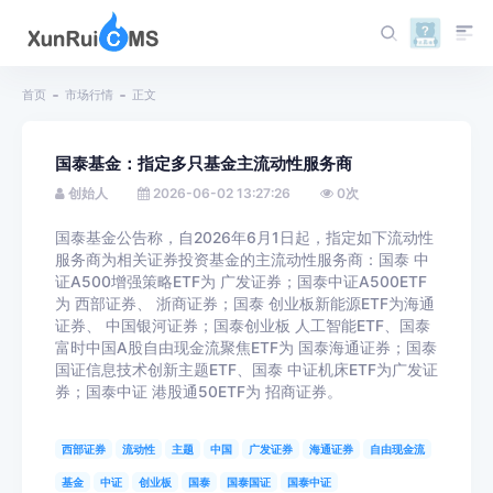
首页
市场行情
正文
国泰基金：指定多只基金主流动性服务商
创始人
2026-06-02 13:27:26
0
次
国泰基金公告称，自2026年6月1日起，指定如下流动性
服务商为相关证券投资基金的主流动性服务商：国泰
中
证A50
0增强策略ETF为
广发证券
；国泰中证A500ETF
为
西部证券
、
浙商证券
；国泰
创业板
新能源
ETF为海通
证券、
中国银河
证券；国泰创业板
人工智能
ETF、国泰
富时中国A股自由现金流聚焦ETF为
国泰海通
证券；国泰
国证信息技术创新主题ETF、国泰
中证机床
ETF为广发证
券；国泰中证
港股通50
ETF为
招商证券
。
西部证券
流动性
主题
中国
广发证券
海通证券
自由现金流
基金
中证
创业板
国泰
国泰国证
国泰中证