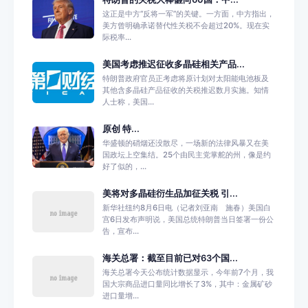
这正是中方“反将一军”的关键。一方面，中方指出，
美方曾明确承诺替代性关税不会超过20%。现在实
际税率...
美国考虑推迟征收多晶硅相关产品...
特朗普政府官员正考虑将原计划对太阳能电池板及
其他含多晶硅产品征收的关税推迟数月实施。知情
人士称，美国...
原创 特...
华盛顿的硝烟还没散尽，一场新的法律风暴又在美
国政坛上空集结。25个由民主党掌舵的州，像是约
好了似的，...
美将对多晶硅衍生品加征关税 引...
新华社纽约8月6日电（记者刘亚南 施春）美国白
宫6日发布声明说，美国总统特朗普当日签署一份公
告，宣布...
海关总署：截至目前已对63个国...
海关总署今天公布统计数据显示，今年前7个月，我
国大宗商品进口量同比增长了3%，其中：金属矿砂
进口量增...