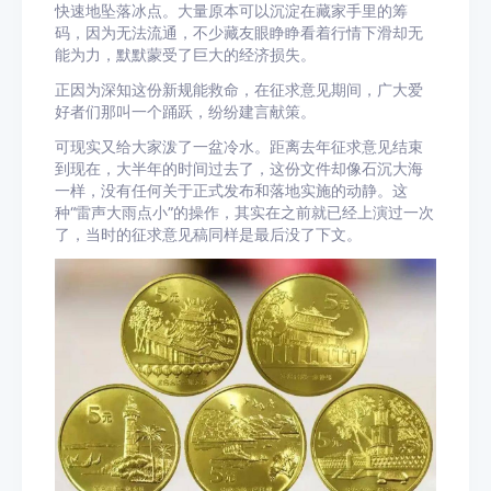
快速地坠落冰点。大量原本可以沉淀在藏家手里的筹
码，因为无法流通，不少藏友眼睁睁看着行情下滑却无
能为力，默默蒙受了巨大的经济损失。
正因为深知这份新规能救命，在征求意见期间，广大爱
好者们那叫一个踊跃，纷纷建言献策。
可现实又给大家泼了一盆冷水。距离去年征求意见结束
到现在，大半年的时间过去了，这份文件却像石沉大海
一样，没有任何关于正式发布和落地实施的动静。这
种“雷声大雨点小”的操作，其实在之前就已经上演过一次
了，当时的征求意见稿同样是最后没了下文。