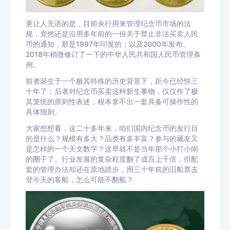
更让人无语的是，目前央行用来管理纪念币市场的法
规，竟然还是沿用多年前的一份关于禁止非法买卖人民
币的通知，那是1997年印发的；以及2000年发布、
2018年稍微修订了一下的中华人民共和国人民币管理条
例。
前者诞生于一个极其特殊的历史背景下，距今已经快三
十年了；后者对纪念币买卖这种新生事物，仅仅作了极
其笼统的原则性表述，根本拿不出一套具备可操作性的
具体细则。
大家想想看，这二十多年来，咱们国内纪念币的发行目
的是什么？规模有多大？品类有多丰富？参与的藏友又
是怎样的一个天文数字？这早就不是当年那个小打小闹
的圈子了。行业发展的复杂程度翻了成百上千倍，但配
套的管理办法却还在原地踏步，用三十年前的旧船票去
登今天的客船，怎么可能不翻船？