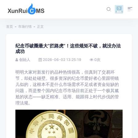
首页
市场行情
正文
纪念币破圈最大“拦路虎”！这些规矩不破，就没办法
成功
创始人
2026-06-02 13:25:19
0
次
明明大家对新发行的品种热情很高，但真到了交易环
节，却处处碰壁。很多资深的纪念币爱好者心里跟明镜
儿似的，这根本不是什么市场需求不足或者资金短缺的
问题，而是整个国内纪念币市场目前正处于一个极其尴
尬的状态——缺乏精准、适用、能跟得上时代步伐的管
理法规。