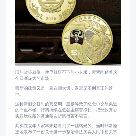
旧的政策就像一件早就穿不下的小衣服，紧紧的勒着这
个日渐庞大的市场；
而新的政策又是一直在画大饼，迟迟见不到真正的落
地。
这种新旧交替时的真空期，直接导致了纪念币交易渠道
的严重不畅。行情持续在低谷里痛苦挣扎，把无数真心
实意玩收藏的普通藏友折腾得苦不堪言。
其实在去年大家本来是看到了一丝曙光的。当时非常隆
重地发布了一份关于进一步整治非法买卖人民币相关事