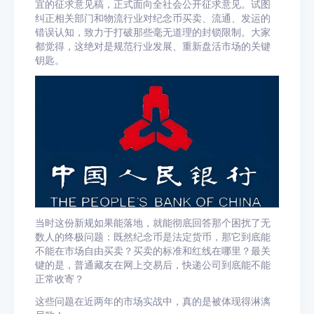
宜的征求意见稿，正式面向全社会公开征求意见。试图
纠正相关部门和物流行业对纪念币买卖、流通、发运的
错误认知，致力于打破那些毫无道理的封锁限制。大家
都觉得，这绝对是规范行业发展、重新盘活市场的关键
钥匙。
当时这份新规如果能落地，就能彻底回答那个困扰了无
数人的终极问题：既然纪念币是法定货币，那它到底能
不能在市场自由买卖？买卖的标准和红线在哪里？最关
键的是，普通藏友在网上交易后，快递公司到底能不能
正常收寄？
这些问题在近两年的市场实战中，真的是被体现得淋漓