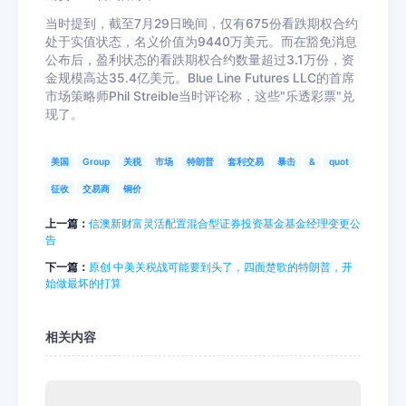
当时提到，截至7月29日晚间，仅有675份看跌期权合约
处于实值状态，名义价值为9440万美元。而在豁免消息
公布后，盈利状态的看跌期权合约数量超过3.1万份，资
金规模高达35.4亿美元。Blue Line Futures LLC的首席
市场策略师Phil Streible当时评论称，这些"乐透彩票"兑
现了。
美国
Group
关税
市场
特朗普
套利交易
暴击
&
quot
征收
交易商
铜价
上一篇：
信澳新财富灵活配置混合型证券投资基金基金经理变更公
告
下一篇：
原创 中美关税战可能要到头了，四面楚歌的特朗普，开
始做最坏的打算
相关内容