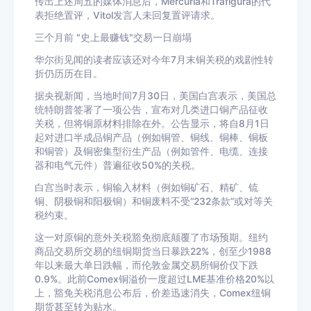
传出上述周五的媒体消息后，Mercuria和Trafigura的代
表拒绝置评，Vitol发言人未回复置评请求。
三个月前 "史上最赚钱"交易一日崩塌
华尔街见闻的读者应该还对今年7月末铜关税的戏剧性转
折仍历历在目。
据央视新闻，当地时间7月30日，美国白宫表示，美国总
统特朗普签署了一项公告，宣布对几类进口铜产品征收
关税，但将铜原材料排除在外。公告显示，将自8月1日
起对进口半成品铜产品（例如铜管、铜线、铜棒、铜板
和铜管）及铜密集型衍生产品（例如管件、电缆、连接
器和电气元件）普遍征收50%的关税。
白宫当时表示，铜输入材料（例如铜矿石、精矿、锍
铜、阴极铜和阳极铜）和铜废料不受“232条款”或对等关
税约束。
这一对原铜的意外关税豁免彻底颠覆了市场预期。纽约
商品交易所交易的纽铜期货当日暴跌22%，创至少1988
年以来最大单日跌幅，而伦敦金属交易所铜价仅下跌
0.9%。此前Comex铜溢价一度超过LME基准价格20%以
上，豁免关税消息公布后，价差迅速消失，Comex纽铜
期货甚至转为贴水。