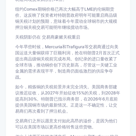
纽约Comex期铜价格已再次大幅高于LME的伦铜期货
价。这反映了投资者对特朗普政府明年可能重启商品级
铜关税计划的预期，意味着今年震动全球铜市的大规模
押注铜关税交易可能明年继续搅动市场。
关税阴影仍在 交易商豪赌关税重启
今年早些时候，Mercuria和Trafigura等交易商通过向美
国运送大量铜获得了巨额利润，抢在特朗普2月首次正式
提出商品级铜关税前完成布局。创纪录的进口量收紧了
全球市场，推动铜价创下历史新高，尽管这一关键工业
金属的需求表现平平，制造商仍面临激烈的供应争夺
战。
如今，精炼铜的关税前景并未完全消失。美国商务部建
议推迟征收，从2027年开始征收15%的关税，到2028年
提高到30%。特朗普已指示商务部，在2026年6月底前
提供美国铜市场的最新情况。正是这一不确定性，让交
易商们再次看到了押注机会。
交易商们之所以愿意支付如此高昂的溢价，是因为他们
可以在美国市场以更高价格转售这些货物。