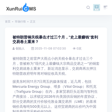
首页
市场行情
正文
被特朗普铜关税暴击才过三个月，"史上最赚钱"套利
交易卷土重来？
创始人
2025-11-08 07:02:30
0
次
被特朗普之前雷声大雨点小的关税令暴击才过去三个
月，曾被称为"现代史上最赚钱大宗商品交易之一"的铜套
利交易就卷土重来了。新近消息显示，交易商再次押注
特朗普政府明年将对铜征收高关税。
据美东时间11月7日周五的媒体报道，近几周，包括
Mercuria Energy Group、维多（Vitol Group）和托克
（Trafigura Group）在内，多家贸易巨头近期与智利生
产商接洽，以求锁定2026年向美国供应铜的年度协议，
部分交易商的支付价较伦敦金属交易所（LME）的基准
铜价高每吨500美元以上。这些贸易商的出价约为中国
制造商现货采购价的10倍。