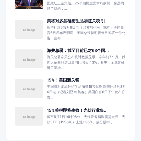
国政坛上空集结。25个由民主党掌舵的州，像是约
好了似的，...
美将对多晶硅衍生品加征关税 引...
新华社纽约8月6日电（记者刘亚南 施春）美国白
宫6日发布声明说，美国总统特朗普当日签署一份公
告，宣布...
海关总署：截至目前已对63个国...
海关总署今天公布统计数据显示，今年前7个月，我
国大宗商品进口量同比增长了3%，其中：金属矿砂
进口量增...
15%！美国新关税
美国将对多晶硅衍生品加征15%关税 新华社纽约8月
6日电（记者刘亚南 施春）美国白宫6日下午发布公
告...
15%关税即将生效！光伏行业集...
截至8月7日14时08分，光伏设备指数震荡走强。光
伏ETF（159618）上涨1.95%。成分股中，...