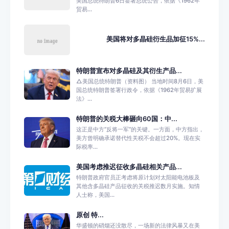
美国总统特朗普6日签署总统公告，依据《1962年
贸易...
美国将对多晶硅衍生品加征15%...
特朗普宣布对多晶硅及其衍生产品...
△美国总统特朗普（资料图） 当地时间8月6日，美
国总统特朗普签署行政令，依据《1962年贸易扩展
法》...
特朗普的关税大棒砸向60国：中...
这正是中方“反将一军”的关键。一方面，中方指出，
美方曾明确承诺替代性关税不会超过20%。现在实
际税率...
美国考虑推迟征收多晶硅相关产品...
特朗普政府官员正考虑将原计划对太阳能电池板及
其他含多晶硅产品征收的关税推迟数月实施。知情
人士称，美国...
原创 特...
华盛顿的硝烟还没散尽，一场新的法律风暴又在美