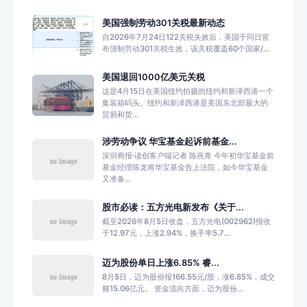
美国强制劳动301关税最新动态
自2026年7月24日122关税失效后，美国于同日宣
布强制劳动301关税生效，该关税覆盖60个国家/...
美国退回1000亿美元关税
这是4月15日在美国纽约拍摄的纽约和新泽西港一个
集装箱码头。纽约和新泽西港是美国东北部最大的
贸易和货...
涉劳动争议 华宝基金起诉前基金...
深圳商报·读创客户端记者 陈燕青 今年初华宝基金前
基金经理陈龙将华宝基金告上法院，如今华宝基金
又准备...
股市必读：五方光电新发布《关于...
截至2026年8月5日收盘，五方光电(002962)报收
于12.97元，上涨2.94%，换手率5.7...
迈为股份单日上涨6.85% 睿...
8月5日，迈为股份报166.55元/股，涨6.85%，成交
额15.06亿元。 资金流向方面，迈为股份...