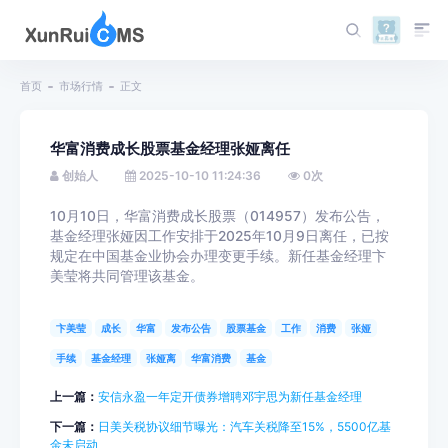
首页
市场行情
正文
华富消费成长股票基金经理张娅离任
创始人
2025-10-10 11:24:36
0
次
10月10日，华富消费成长股票（014957）发布公告，
基金经理张娅因工作安排于2025年10月9日离任，已按
规定在中国基金业协会办理变更手续。新任基金经理卞
美莹将共同管理该基金。
卞美莹
成长
华富
发布公告
股票基金
工作
消费
张娅
手续
基金经理
张娅离
华富消费
基金
上一篇：
安信永盈一年定开债券增聘邓宇思为新任基金经理
下一篇：
日美关税协议细节曝光：汽车关税降至15%，5500亿基
金未启动