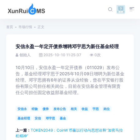
首页
市场行情
正文
安信永盈一年定开债券增聘邓宇思为新任基金经理
创始人
2025-10-10 11:25:37
0
次
10月10日，安信永盈一年定开债券（011029）发布公
告，基金经理邓宇思于2025年10月09日增聘为新任基金
经理。邓宇思拥有6年的证券从业经验，曾在平安银行股
份有限公司担任相关岗位，目前在安信基金管理有限责
任公司担任固定收益部基金经理。
安信永
经验
债券
发布公告
相关
收益
宇思
岗位
基金经理
安信
邓宇思
基金
上一篇：
TOKEN2049：CoinW 币赢以行动与思想诠释“加密马拉
松精神”