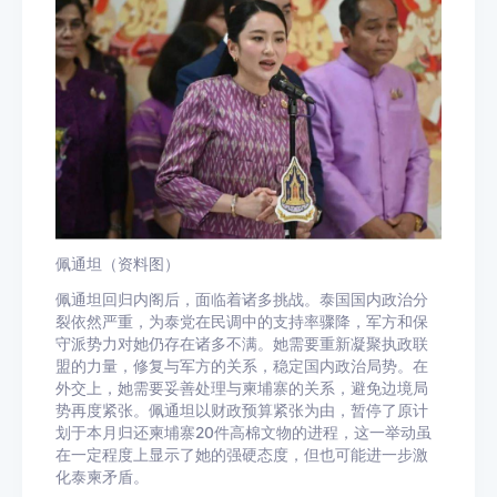
佩通坦（资料图）
佩通坦回归内阁后，面临着诸多挑战。泰国国内政治分
裂依然严重，为泰党在民调中的支持率骤降，军方和保
守派势力对她仍存在诸多不满。她需要重新凝聚执政联
盟的力量，修复与军方的关系，稳定国内政治局势。在
外交上，她需要妥善处理与柬埔寨的关系，避免边境局
势再度紧张。佩通坦以财政预算紧张为由，暂停了原计
划于本月归还柬埔寨20件高棉文物的进程，这一举动虽
在一定程度上显示了她的强硬态度，但也可能进一步激
化泰柬矛盾。