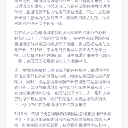
面对危机，佩通坦迅速做出回应，举行新闻发布会，承
认通话录音属实，但强调自己只是在试图解决两国边境
争议，且通话属于私人性质不应被泄露。不过，这些解
释未能平息国内的反对声浪，泰国政府陷入动荡，民众
对政府的信任度也有所下降。
就在众人以为佩通坦将就此淡出泰国政治舞台中心时，
她却打出了一记漂亮的“回马枪”。在被暂停总理职务前，
佩通坦提前对泰国内阁进行了改组，将自己提名兼任文
化部长。7月1日，泰国政府宪报网站发布内阁改组公
报，涉及超过10个内阁职位，其中佩通坦兼任文化部长
一职，泰国国王依照宪法批准了改组申请。
这一举措堪称精妙，即便总理职务被暂停，佩通坦仍能
凭借文化部长的身份留在内阁，继续在泰国政坛发挥影
响力。同时，原副总理兼国防部长普坦改任副总理兼内
政部长，普坦与佩通坦背后的钦那瓦家族关系密切，一
直力挺佩通坦的父亲、泰国前总理他信，这一系列人事
变动似乎都在显示，钦那瓦家族并未因这场危机而倒
下，他们依然在为佩通坦的政治前途布局。
7月3日，代理行使总理职权的泰国副总理兼交通部长素
里亚・庄龙琅集率领改组后的新内阁成员向泰国国王玛
哈・哇集拉隆功宣誓就职，被停职的佩通坦也在其中，