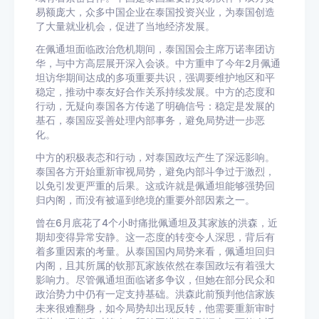
易额庞大，众多中国企业在泰国投资兴业，为泰国创造
了大量就业机会，促进了当地经济发展。
在佩通坦面临政治危机期间，泰国国会主席万诺率团访
华，与中方高层展开深入会谈。中方重申了今年2月佩通
坦访华期间达成的多项重要共识，强调要维护地区和平
稳定，推动中泰友好合作关系持续发展。中方的态度和
行动，无疑向泰国各方传递了明确信号：稳定是发展的
基石，泰国应妥善处理内部事务，避免局势进一步恶
化。
中方的积极表态和行动，对泰国政坛产生了深远影响。
泰国各方开始重新审视局势，避免内部斗争过于激烈，
以免引发更严重的后果。这或许就是佩通坦能够强势回
归内阁，而没有被逼到绝境的重要外部因素之一。
曾在6月底花了4个小时痛批佩通坦及其家族的洪森，近
期却变得异常安静。这一态度的转变令人深思，背后有
着多重因素的考量。从泰国国内局势来看，佩通坦回归
内阁，且其所属的钦那瓦家族依然在泰国政坛有着强大
影响力。尽管佩通坦面临诸多争议，但她在部分民众和
政治势力中仍有一定支持基础。洪森此前预判他信家族
未来很难翻身，如今局势却出现反转，他需要重新审时