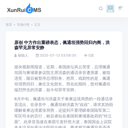
首页
市场行情
正文
原创 中方作出重磅表态，佩通坦强势回归内阁，洪
森罕见异常安静
创始人
2025-07-13 03:08:35
0
次
据央视新闻报道，近期，泰国政坛风云突变，总理佩通
坦因与柬埔寨参议院主席洪森的通话录音遭泄露，被指
违宪，随后被暂停总理职务。然而，戏剧性的是，佩通
坦强势回归，兼任文化部长。而在此期间，曾对佩通坦
猛烈抨击的洪森，如今却异常安静。
6月中旬，佩通坦与洪森关于泰柬边境局势的一段通话录
音流出。在录音中，佩通坦称洪森为“叔叔”，请求其协助
缓解泰柬边境紧张局势，还提到不要理睬泰国陆军第二
军区司令的言行，称后者站在泰国和柬埔寨政府的“对立
面”。此录音迅速在泰国引发轩然大波，泰国国会上议院
多名议员向宪法法院提出申诉，要求裁定佩通坦是否违