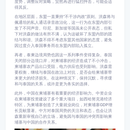
度势，调整应对策略，贸然再进行猛烈抨击，可能会适
得其反。
在地区层面，东盟一直秉持“不干涉内政”原则。洪森将与
佩通坦的私人通话录音政治化，这一行为在东盟内部引
发了不同声音。印尼、新加坡等国虽未公开表态，但私
下对洪森的做法有所不满，认为这破坏了东盟内部的团
结与和谐。洪森不得不考虑东盟其他国家的态度，避免
因过度介入泰国事务而在东盟内部陷入孤立。
再者，泰柬边境局势也因这一系列事件变得复杂。泰国
关闭部分边境口岸，对柬埔寨的经济造成了不小冲击，
柬埔寨农产品出口受阻，电力供应也受到影响。洪森需
要权衡，继续与泰国在政治上对抗，是否会给柬埔寨带
来更大的经济损失。在这种情况下，保持沉默，寻求缓
和与泰国的关系，或许是更为务实的选择。
此外，中国在柬埔寨有着重要的经济影响力。中资企业
在柬埔寨投资建设了多个重大项目，如西哈努克港经济
特区，为柬埔寨创造了大量就业岗位，对柬埔寨GDP增
长贡献显著。中方对泰国局势的关注和表态，也会让洪
森重新审视自己的立场，避免因与泰国的冲突而影响柬
埔寨与中国的合作关系。