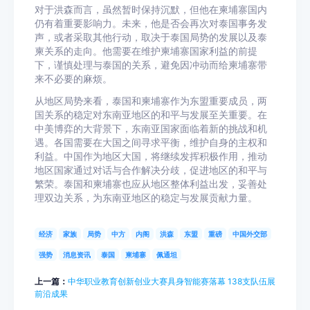
对于洪森而言，虽然暂时保持沉默，但他在柬埔寨国内
仍有着重要影响力。未来，他是否会再次对泰国事务发
声，或者采取其他行动，取决于泰国局势的发展以及泰
柬关系的走向。他需要在维护柬埔寨国家利益的前提
下，谨慎处理与泰国的关系，避免因冲动而给柬埔寨带
来不必要的麻烦。
从地区局势来看，泰国和柬埔寨作为东盟重要成员，两
国关系的稳定对东南亚地区的和平与发展至关重要。在
中美博弈的大背景下，东南亚国家面临着新的挑战和机
遇。各国需要在大国之间寻求平衡，维护自身的主权和
利益。中国作为地区大国，将继续发挥积极作用，推动
地区国家通过对话与合作解决分歧，促进地区的和平与
繁荣。泰国和柬埔寨也应从地区整体利益出发，妥善处
理双边关系，为东南亚地区的稳定与发展贡献力量。
经济
家族
局势
中方
内阁
洪森
东盟
重磅
中国外交部
强势
消息资讯
泰国
柬埔寨
佩通坦
上一篇：
中华职业教育创新创业大赛具身智能赛落幕 138支队伍展
前沿成果