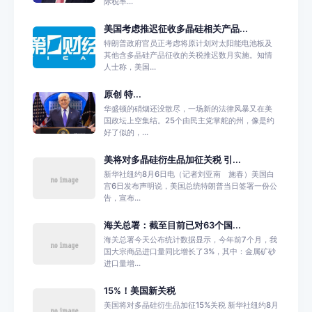
际税率...
美国考虑推迟征收多晶硅相关产品...
特朗普政府官员正考虑将原计划对太阳能电池板及
其他含多晶硅产品征收的关税推迟数月实施。知情
人士称，美国...
原创 特...
华盛顿的硝烟还没散尽，一场新的法律风暴又在美
国政坛上空集结。25个由民主党掌舵的州，像是约
好了似的，...
美将对多晶硅衍生品加征关税 引...
新华社纽约8月6日电（记者刘亚南 施春）美国白
宫6日发布声明说，美国总统特朗普当日签署一份公
告，宣布...
海关总署：截至目前已对63个国...
海关总署今天公布统计数据显示，今年前7个月，我
国大宗商品进口量同比增长了3%，其中：金属矿砂
进口量增...
15%！美国新关税
美国将对多晶硅衍生品加征15%关税 新华社纽约8月