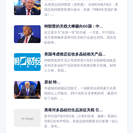
△美国总统特朗普（资料图） 当地时间8月6日，美
国总统特朗普签署行政令，依据《1962年贸易扩展
法》...
特朗普的关税大棒砸向60国：中...
这正是中方“反将一军”的关键。一方面，中方指出，
美方曾明确承诺替代性关税不会超过20%。现在实
际税率...
美国考虑推迟征收多晶硅相关产品...
特朗普政府官员正考虑将原计划对太阳能电池板及
其他含多晶硅产品征收的关税推迟数月实施。知情
人士称，美国...
原创 特...
华盛顿的硝烟还没散尽，一场新的法律风暴又在美
国政坛上空集结。25个由民主党掌舵的州，像是约
好了似的，...
美将对多晶硅衍生品加征关税 引...
新华社纽约8月6日电（记者刘亚南 施春）美国白
宫6日发布声明说，美国总统特朗普当日签署一份公
告，宣布...