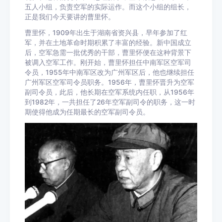
五人小组，负责空军的实际运作。而这个小组的组长，
正是我们今天要讲的曹里怀。
曹里怀，1909年出生于湖南省资兴县，早年参加了红
军，并在土地革命时期积累了丰富的经验。新中国成立
后，空军急需一批优秀的干部，曹里怀便在这种背景下
被调入空军工作。刚开始，曹里怀担任中南军区空军司
令员，1955年中南军区改为广州军区后，他也继续担任
广州军区空军司令员职务。1956年，曹里怀晋升为空军
副司令员，此后，他长期在空军系统内任职，从1956年
到1982年，一共担任了26年空军副司令的职务，这一时
期使得他成为任期最长的空军副司令员。