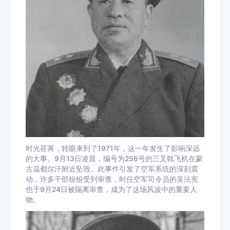
时光荏苒，转眼来到了1971年，这一年发生了影响深远
的大事。9月13日凌晨，编号为256号的三叉戟飞机在蒙
古温都尔汗附近坠毁。此事件引发了空军系统的深刻震
动，许多干部纷纷受到审查，时任空军司令员的吴法宪
也于9月24日被隔离审查，成为了这场风波中的重要人
物。