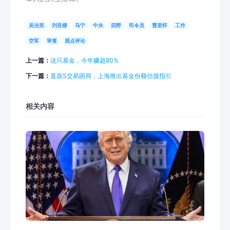
吴法宪
刘亚楼
马宁
中央
四野
司令员
曹里怀
工作
空军
审查
观点评论
上一篇：
这只基金，今年赚超80%
下一篇：
直面S交易困局，上海推出基金份额估值指引
相关内容