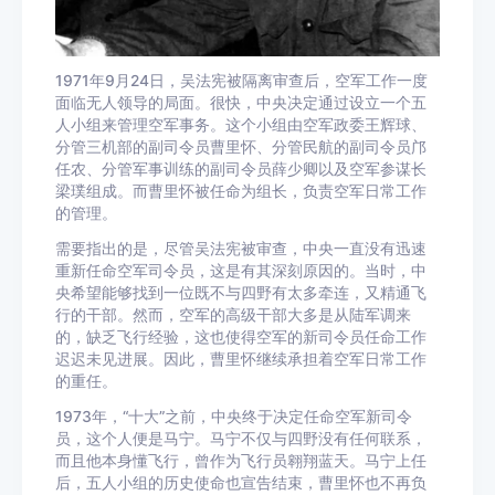
1971年9月24日，吴法宪被隔离审查后，空军工作一度
面临无人领导的局面。很快，中央决定通过设立一个五
人小组来管理空军事务。这个小组由空军政委王辉球、
分管三机部的副司令员曹里怀、分管民航的副司令员邝
任农、分管军事训练的副司令员薛少卿以及空军参谋长
梁璞组成。而曹里怀被任命为组长，负责空军日常工作
的管理。
需要指出的是，尽管吴法宪被审查，中央一直没有迅速
重新任命空军司令员，这是有其深刻原因的。当时，中
央希望能够找到一位既不与四野有太多牵连，又精通飞
行的干部。然而，空军的高级干部大多是从陆军调来
的，缺乏飞行经验，这也使得空军的新司令员任命工作
迟迟未见进展。因此，曹里怀继续承担着空军日常工作
的重任。
1973年，“十大”之前，中央终于决定任命空军新司令
员，这个人便是马宁。马宁不仅与四野没有任何联系，
而且他本身懂飞行，曾作为飞行员翱翔蓝天。马宁上任
后，五人小组的历史使命也宣告结束，曹里怀也不再负