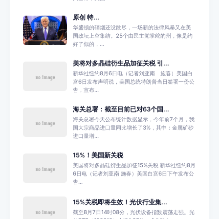
原创 特...
华盛顿的硝烟还没散尽，一场新的法律风暴又在美
国政坛上空集结。25个由民主党掌舵的州，像是约
好了似的，...
美将对多晶硅衍生品加征关税 引...
新华社纽约8月6日电（记者刘亚南 施春）美国白
宫6日发布声明说，美国总统特朗普当日签署一份公
告，宣布...
海关总署：截至目前已对63个国...
海关总署今天公布统计数据显示，今年前7个月，我
国大宗商品进口量同比增长了3%，其中：金属矿砂
进口量增...
15%！美国新关税
美国将对多晶硅衍生品加征15%关税 新华社纽约8月
6日电（记者刘亚南 施春）美国白宫6日下午发布公
告...
15%关税即将生效！光伏行业集...
截至8月7日14时08分，光伏设备指数震荡走强。光