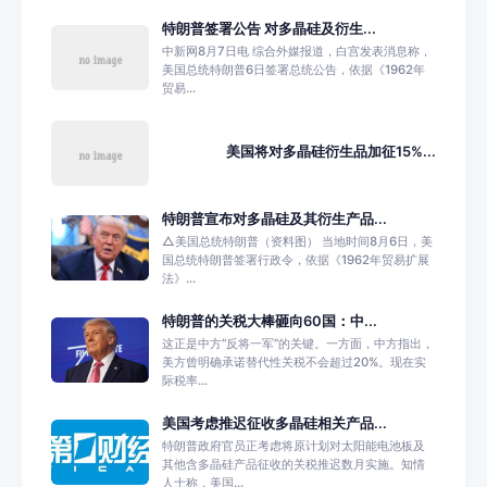
特朗普签署公告 对多晶硅及衍生...
中新网8月7日电 综合外媒报道，白宫发表消息称，
美国总统特朗普6日签署总统公告，依据《1962年
贸易...
美国将对多晶硅衍生品加征15%...
特朗普宣布对多晶硅及其衍生产品...
△美国总统特朗普（资料图） 当地时间8月6日，美
国总统特朗普签署行政令，依据《1962年贸易扩展
法》...
特朗普的关税大棒砸向60国：中...
这正是中方“反将一军”的关键。一方面，中方指出，
美方曾明确承诺替代性关税不会超过20%。现在实
际税率...
美国考虑推迟征收多晶硅相关产品...
特朗普政府官员正考虑将原计划对太阳能电池板及
其他含多晶硅产品征收的关税推迟数月实施。知情
人士称，美国...