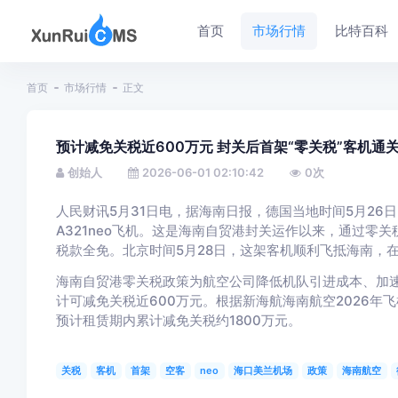
首页
市场行情
比特百科
首页
市场行情
正文
预计减免关税近600万元 封关后首架“零关税”客机通
创始人
2026-06-01 02:10:42
0
次
人民财讯5月31日电，据海南日报，德国当地时间5月2
A321neo飞机。这是海南自贸港封关运作以来，通过零
税款全免。北京时间5月28日，这架客机顺利飞抵海南，
海南自贸港零关税政策为航空公司降低机队引进成本、加
计可减免关税近600万元。根据新海航海南航空2026年
预计租赁期内累计减免关税约1800万元。
关税
客机
首架
空客
neo
海口美兰机场
政策
海南航空