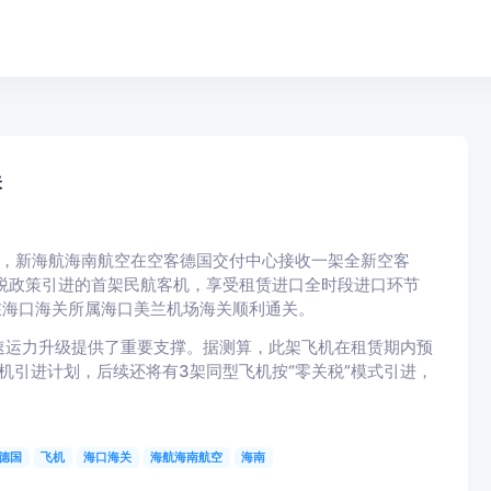
关
6日，新海航海南航空在空客德国交付中心接收一架全新空客
关税政策引进的首架民航客机，享受租赁进口全时段进口环节
在海口海关所属海口美兰机场海关顺利通关。
速运力升级提供了重要支撑。据测算，此架飞机在租赁期内预
飞机引进计划，后续还将有3架同型飞机按“零关税”模式引进，
德国
飞机
海口海关
海航海南航空
海南