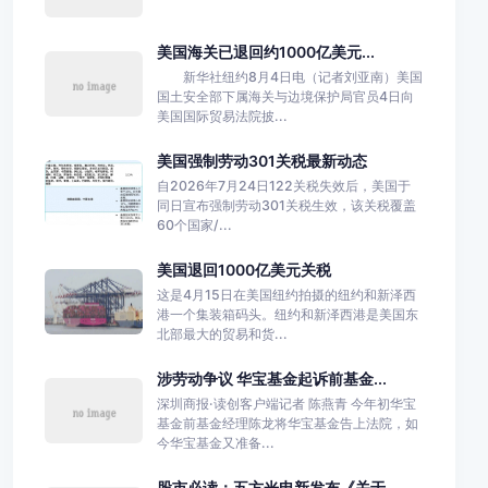
美国海关已退回约1000亿美元...
新华社纽约8月4日电（记者刘亚南）美国
国土安全部下属海关与边境保护局官员4日向
美国国际贸易法院披...
美国强制劳动301关税最新动态
自2026年7月24日122关税失效后，美国于
同日宣布强制劳动301关税生效，该关税覆盖
60个国家/...
美国退回1000亿美元关税
这是4月15日在美国纽约拍摄的纽约和新泽西
港一个集装箱码头。纽约和新泽西港是美国东
北部最大的贸易和货...
涉劳动争议 华宝基金起诉前基金...
深圳商报·读创客户端记者 陈燕青 今年初华宝
基金前基金经理陈龙将华宝基金告上法院，如
今华宝基金又准备...
股市必读：五方光电新发布《关于...