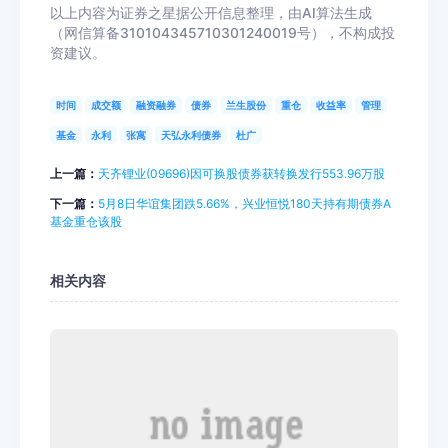
以上内容为证券之星据公开信息整理，由AI算法生成
（网信算备310104345710301240019号），不构成投
资建议。
时间
成交额
融资融券
债券
兰生股份
重仓
收益率
管理
基金
永利
张寓
天弘永利债券
杜广
上一篇：
天齐锂业(09696)因可换股债券获转换发行553.96万股
下一篇：
5月8日华谊集团跌5.66%，兴业恒悦180天持有期债券A
基金重仓该股
相关内容