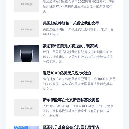
新加坡贸易部长颜金勇于2026年8月6日表示，美国
新开征的12.5%关税将波及约三分之一的新加坡对
美...
美国总统特朗普：关税让我们变得...
美国总统特朗普：关税让我们变得富有。 来源：金
融界AI电报
索尼获5亿美元关税退款，玩家喊...
近日，美国最高法院裁定特朗普政府时期推行的全
球关税措施违法，此前被征收关税的企业陆续获得
补偿退款。索...
返还1000亿美元关税“大吐血...
综合外媒报道，特朗普政府已退还了约 1000 亿美元
的关税款项，这些关税是在美国最高法院裁定其非
法之...
新华保险等在北京新设私募投资基...
人民财讯8月6日电，企查查APP显示，近日，北京
汇珩一期私募投资基金合伙企业（有限合伙）成
立，出资额...
至圣孔子基金会会长孔垂长贵阳谈...