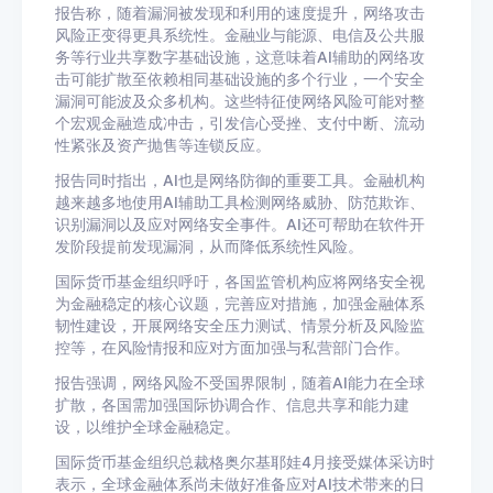
报告称，随着漏洞被发现和利用的速度提升，网络攻击
风险正变得更具系统性。金融业与能源、电信及公共服
务等行业共享数字基础设施，这意味着AI辅助的网络攻
击可能扩散至依赖相同基础设施的多个行业，一个安全
漏洞可能波及众多机构。这些特征使网络风险可能对整
个宏观金融造成冲击，引发信心受挫、支付中断、流动
性紧张及资产抛售等连锁反应。
报告同时指出，AI也是网络防御的重要工具。金融机构
越来越多地使用AI辅助工具检测网络威胁、防范欺诈、
识别漏洞以及应对网络安全事件。AI还可帮助在软件开
发阶段提前发现漏洞，从而降低系统性风险。
国际货币基金组织呼吁，各国监管机构应将网络安全视
为金融稳定的核心议题，完善应对措施，加强金融体系
韧性建设，开展网络安全压力测试、情景分析及风险监
控等，在风险情报和应对方面加强与私营部门合作。
报告强调，网络风险不受国界限制，随着AI能力在全球
扩散，各国需加强国际协调合作、信息共享和能力建
设，以维护全球金融稳定。
国际货币基金组织总裁格奥尔基耶娃4月接受媒体采访时
表示，全球金融体系尚未做好准备应对AI技术带来的日