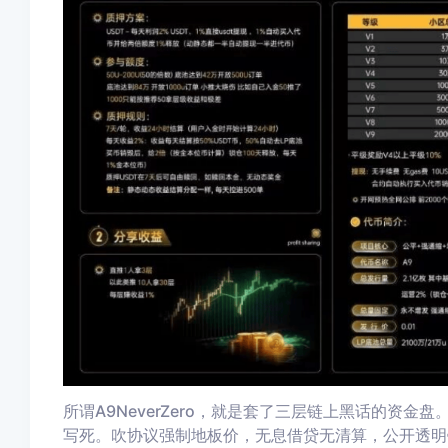
所谓A9NeverZero，就是套了三层链上黑话的资
写死。吹协议强制地板价，无息借贷无清算，公开透明