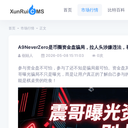
首页
市场行情
比特百科
首页
市场行情
正文
A9NeverZero是币圈资金盘骗局，拉人头涉嫌违法
创始人
2026-05-08 15:11:03
0
次
参与资金盘不可怕，参与了还不知是骗局最可怕。资金盘
哥曝光骗局不只是曝光，而是让用户真正的了解自己参与
能是棋桌旁的吃食！