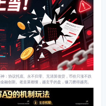
特币还神：协议托底、永不归零、无清算借贷，币价只涨不跌
的金融创新。老韭菜都懂，越玄乎的盘，镰刀磨得越亮。