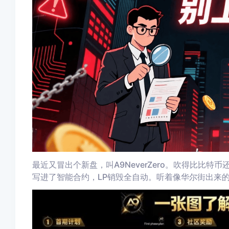
最近又冒出个新盘，叫A9NeverZero。吹得比比
写进了智能合约，LP销毁全自动。听着像华尔街出来