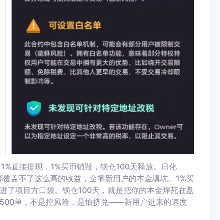
1%直接提现，1%买币销毁，锁仓100天释放。日化
行都覆盖不了这么高的收益，全靠新用户的本金填坑。1%买
进了项目方口袋。锁仓100天，就是把你的本金焊死在盘
500单，不是控风险，是怕挤兑——新用户进来的速度