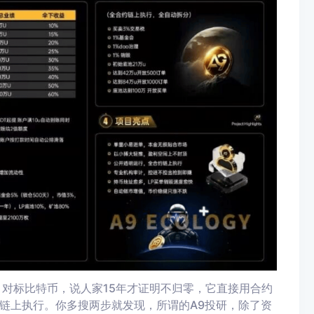
金盘。对标比特币，说人家15年才证明不归零，它直接用合约
链上执行。你多搜两步就发现，所谓的A9投研，除了资