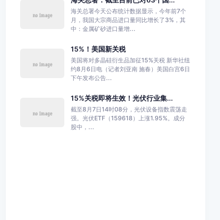
海关总署今天公布统计数据显示，今年前7个
月，我国大宗商品进口量同比增长了3%，其
中：金属矿砂进口量增...
15%！美国新关税
美国将对多晶硅衍生品加征15%关税 新华社纽
约8月6日电（记者刘亚南 施春）美国白宫6日
下午发布公告...
15%关税即将生效！光伏行业集...
截至8月7日14时08分，光伏设备指数震荡走
强。光伏ETF（159618）上涨1.95%。成分
股中，...