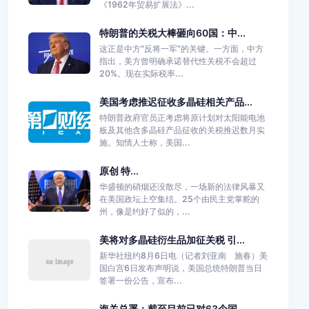
《1962年贸易扩展法》...
特朗普的关税大棒砸向60国：中...
这正是中方“反将一军”的关键。一方面，中方
指出，美方曾明确承诺替代性关税不会超过
20%。现在实际税率...
美国考虑推迟征收多晶硅相关产品...
特朗普政府官员正考虑将原计划对太阳能电池
板及其他含多晶硅产品征收的关税推迟数月实
施。知情人士称，美国...
原创 特...
华盛顿的硝烟还没散尽，一场新的法律风暴又
在美国政坛上空集结。25个由民主党掌舵的
州，像是约好了似的，...
美将对多晶硅衍生品加征关税 引...
新华社纽约8月6日电（记者刘亚南 施春）美
国白宫6日发布声明说，美国总统特朗普当日
签署一份公告，宣布...
海关总署：截至目前已对63个国...