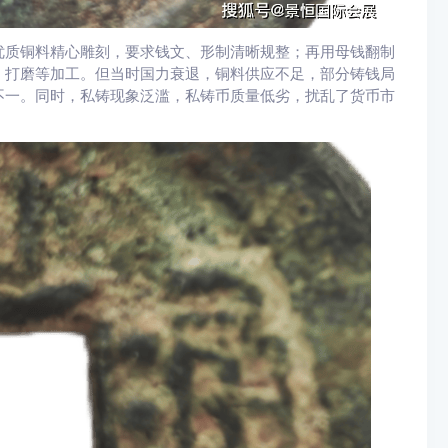
优质铜料精心雕刻，要求钱文、形制清晰规整；再用母钱翻制
、打磨等加工。但当时国力衰退，铜料供应不足，部分铸钱局
不一。同时，私铸现象泛滥，私铸币质量低劣，扰乱了货币市