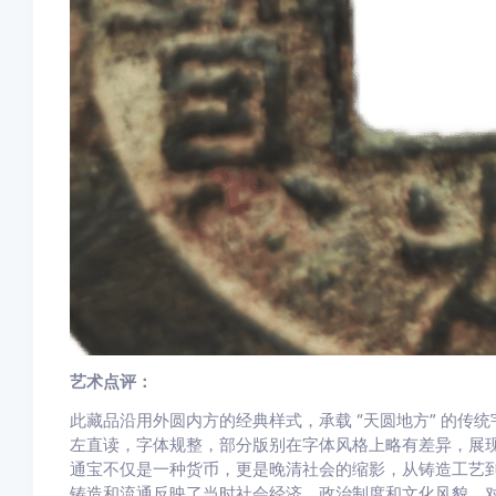
艺术点评：
此藏品沿用外圆内方的经典样式，承载 “天圆地方” 的传
左直读，字体规整，部分版别在字体风格上略有差异，展
通宝不仅是一种货币，更是晚清社会的缩影，从铸造工艺
铸造和流通反映了当时社会经济、政治制度和文化风貌，