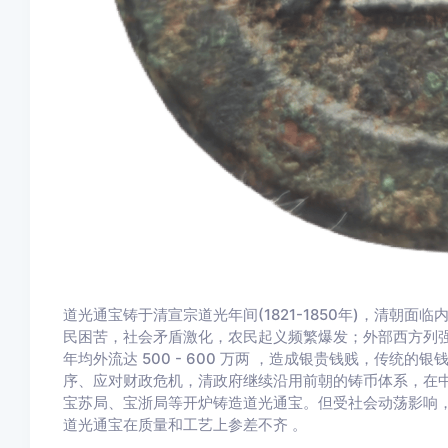
道光通宝铸于清宣宗道光年间(1821-1850年)，清朝
民困苦，社会矛盾激化，农民起义频繁爆发；外部西方列
年均外流达 500 - 600 万两 ，造成银贵钱贱，传
序、应对财政危机，清政府继续沿用前朝的铸币体系，在
宝苏局、宝浙局等开炉铸造道光通宝。但受社会动荡影响
道光通宝在质量和工艺上参差不齐 。