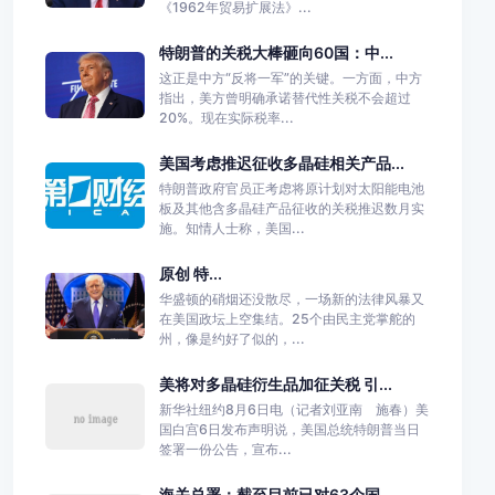
《1962年贸易扩展法》...
特朗普的关税大棒砸向60国：中...
这正是中方“反将一军”的关键。一方面，中方
指出，美方曾明确承诺替代性关税不会超过
20%。现在实际税率...
美国考虑推迟征收多晶硅相关产品...
特朗普政府官员正考虑将原计划对太阳能电池
板及其他含多晶硅产品征收的关税推迟数月实
施。知情人士称，美国...
原创 特...
华盛顿的硝烟还没散尽，一场新的法律风暴又
在美国政坛上空集结。25个由民主党掌舵的
州，像是约好了似的，...
美将对多晶硅衍生品加征关税 引...
新华社纽约8月6日电（记者刘亚南 施春）美
国白宫6日发布声明说，美国总统特朗普当日
签署一份公告，宣布...
海关总署：截至目前已对63个国...