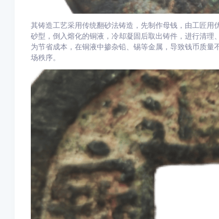
其铸造工艺采用传统翻砂法铸造，先制作母钱，由工匠用
砂型，倒入熔化的铜液，冷却凝固后取出铸件，进行清理
为节省成本，在铜液中掺杂铅、锡等金属，导致钱币质量
场秩序。