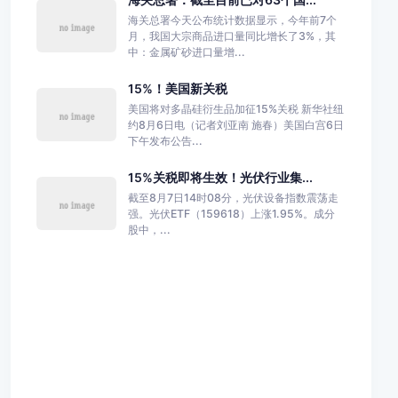
海关总署今天公布统计数据显示，今年前7个
月，我国大宗商品进口量同比增长了3%，其
中：金属矿砂进口量增...
15%！美国新关税
美国将对多晶硅衍生品加征15%关税 新华社纽
约8月6日电（记者刘亚南 施春）美国白宫6日
下午发布公告...
15%关税即将生效！光伏行业集...
截至8月7日14时08分，光伏设备指数震荡走
强。光伏ETF（159618）上涨1.95%。成分
股中，...