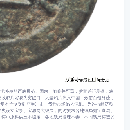
面临内忧外患的严峻局势。国内土地兼并严重，贫富差距悬殊，农
强以鸦片贸易为突破口，大量鸦片流入中国，致使白银外流，
统的银钱复本位制受到严重冲击，货币市场陷入混乱。为维持经济秩
中央设立宝泉、宝源两大钱局，同时要求各地钱局如宝直局、
，铸币原料供应不稳定，各地钱局管理不善，不同钱局铸造的