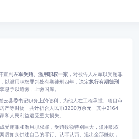
开宣判
左军受贿、滥用职权一案
，对被告人左军以受贿罪
，以滥用职权罪判处有期徒刑四年，决定
执行有期徒刑
孳息予以追缴，上缴国库。
担任灌云县委书记职务上的便利，为他人在工程承揽、项目审
产等财物，共计折合人民币3200万余元，其中2164
家和人民利益遭受重大损失。
成受贿罪和滥用职权罪，受贿数额特别巨大，滥用职权
案后如实供述自己的罪行、认罪认罚、退出全部赃款，