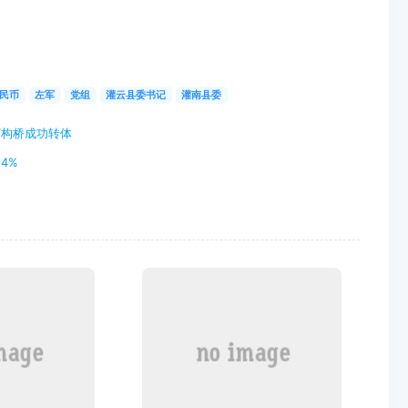
民币
左军
党组
灌云县委书记
灌南县委
T构桥成功转体
4%