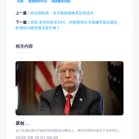
征收
美国联邦司法
美国最高法院
上一篇：
联合国机构：非关税措施推高贸易成本
下一篇：
原创 支持率跌至34%，特朗普祭出关税撤军讹诈盟友，
欧洲却冷眼旁观见死不救？
相关内容
原创 ...
这个充满动荡与不确定性的国际政治舞台上，俄乌冲突依旧是当下全球关注...
2026-08-10 07:59:30