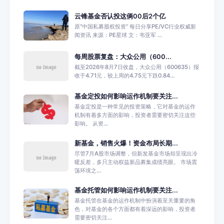
云锋基金否认投这俩00后2个亿
原“中国私募股权投资” 每日分享PE/VC行业权威新
闻资讯 来源：PE星球 文：韦亚军 ...
每周股票复盘：大众公用（600...
截至2026年8月7日收盘，大众公用（600635）报
收于4.71元，较上周的4.75元下跌0.84...
基金定投如何影响运作机制要关注...
基金定投是一种常见的投资策略，它对基金的运作
机制有着多方面的影响，投资者需要密切关注这些
影响。 从资...
新基金，销售火爆！资金布局长期...
尽管7月A股市场调整，但新发基金市场却呈现出冷
暖反差，多只主动权益新品募集成绩亮眼。 市场震
荡环境之...
基金托管如何影响运作机制要关注...
基金托管在基金的运作机制中扮演着至关重要的角
色，对基金的各个方面都有着深远的影响，投资者
需要密切关注...