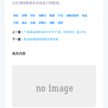
过巨潮指数网发布收盘行情数据。
标的
苏卿
华安
指数为
数据
产品
指数化投资
收益
行情
基金
生物
苏卿云
指数
医药
上一篇：
广发基金的科创芯片ETF广发（589160）跌2.5%
下一篇：
美法院再阻特朗普全球关税
相关内容