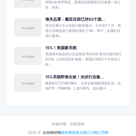
宫6日发布声明说，美国总统特朗普当日签署一份公
告，宣布...
海关总署：截至目前已对63个国...
海关总署今天公布统计数据显示，今年前7个月，我
国大宗商品进口量同比增长了3%，其中：金属矿砂
进口量增...
15%！美国新关税
美国将对多晶硅衍生品加征15%关税 新华社纽约8月
6日电（记者刘亚南 施春）美国白宫6日下午发布公
告...
15%关税即将生效！光伏行业集...
截至8月7日14时08分，光伏设备指数震荡走强。光
伏ETF（159618）上涨1.95%。成分股中，...
市场行情
比特百科
2026 ©
比特财经网
易库网
显密文网
汇川网
汇币网