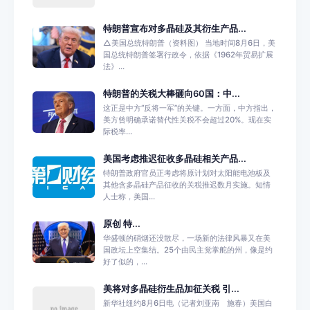
特朗普宣布对多晶硅及其衍生产品...
△美国总统特朗普（资料图） 当地时间8月6日，美
国总统特朗普签署行政令，依据《1962年贸易扩展
法》...
特朗普的关税大棒砸向60国：中...
这正是中方“反将一军”的关键。一方面，中方指出，
美方曾明确承诺替代性关税不会超过20%。现在实
际税率...
美国考虑推迟征收多晶硅相关产品...
特朗普政府官员正考虑将原计划对太阳能电池板及
其他含多晶硅产品征收的关税推迟数月实施。知情
人士称，美国...
原创 特...
华盛顿的硝烟还没散尽，一场新的法律风暴又在美
国政坛上空集结。25个由民主党掌舵的州，像是约
好了似的，...
美将对多晶硅衍生品加征关税 引...
新华社纽约8月6日电（记者刘亚南 施春）美国白