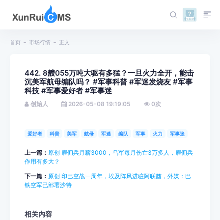
首页
市场行情
正文
442. 8艘055万吨大驱有多猛？一旦火力全开，能击
沉美军航母编队吗？ #军事科普 #军迷发烧友 #军事
科技 #军事爱好者 #军事迷
创始人
2026-05-08 19:19:05
0
次
爱好者
科普
美军
航母
军迷
编队
军事
火力
军事迷
上一篇：
原创 雇佣兵月薪3000，乌军每月伤亡3万多人，雇佣兵
作用有多大？
下一篇：
原创 印巴空战一周年，埃及阵风进驻阿联酋，外媒：巴
铁空军已部署沙特
相关内容