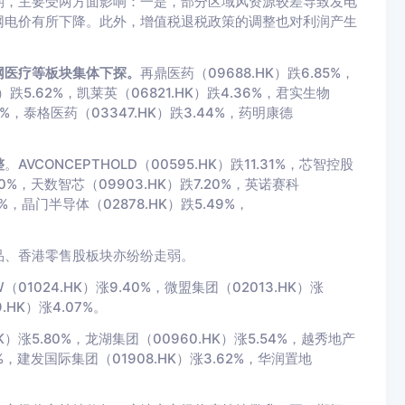
期，主要受两方面影响：一是，部分区域风资源较差导致发电
网电价有所下降。此外，增值税退税政策的调整也对利润产生
网医疗等板块集体下探。
再鼎医药（09688.HK）跌6.85%，
K）跌5.62%，凯莱英（06821.HK）跌4.36%，君实生物
97%，泰格医药（03347.HK）跌3.44%，药明康德
整
。AVCONCEPTHOLD（00595.HK）跌11.31%，芯智控股
.50%，天数智芯（09903.HK）跌7.20%，英诺赛科
0%，晶门半导体（02878.HK）跌5.49%，
品、香港零售股板块亦纷纷走弱。
（01024.HK）涨9.40%，微盟集团（02013.HK）涨
.HK）涨4.07%。
K）涨5.80%，龙湖集团（00960.HK）涨5.54%，越秀地产
17%，建发国际集团（01908.HK）涨3.62%，华润置地