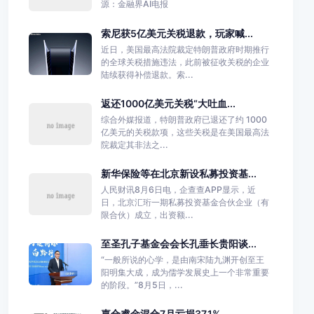
源：金融界AI电报
索尼获5亿美元关税退款，玩家喊...
近日，美国最高法院裁定特朗普政府时期推行
的全球关税措施违法，此前被征收关税的企业
陆续获得补偿退款。索...
返还1000亿美元关税“大吐血...
综合外媒报道，特朗普政府已退还了约 1000
亿美元的关税款项，这些关税是在美国最高法
院裁定其非法之...
新华保险等在北京新设私募投资基...
人民财讯8月6日电，企查查APP显示，近
日，北京汇珩一期私募投资基金合伙企业（有
限合伙）成立，出资额...
至圣孔子基金会会长孔垂长贵阳谈...
“一般所说的心学，是由南宋陆九渊开创至王
阳明集大成，成为儒学发展史上一个非常重要
的阶段。”8月5日，...
嘉合睿金混合7月亏损37.1%...