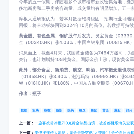
今年的五一假期，伴随着多个城市楼市新政密集落地，叠
多地新房和二手房的咨询量、成交量均有明显增加。五一前
摩根大通研报认为，若本月数据维持稳固，预期行业可继续
回报，将带动板块回到2024年10月的高位。若数据可持续
黄金股、有色金属、铜矿股午后发力。
灵宝黄金（03330.
金（00340.HK）涨4.03%，中国白银集团（00815.HK
消息面上，截至4月末，我国黄金储备为7464万盎司，为
央行，也计划增持105吨黄金。国际金价上涨，现货黄金重上
此外，部分食品、新消费、航空、啤酒、汽车概念股也表
（01458.HK）涨3.40%，泡泡玛特（09992.HK）涨3.
W（01810.HK）涨1.80%，中国东方航空股份（00670.H
作者：瓶子
数据
板块
指数
预期
医药
概念
集团
黄金
港股
部分
上一篇：
一旅客携带净重710克黄金制品出境，被首都机场海关查获
下一篇：
美伊接连传大消息，黄金走势突然“大变脸”！金价自日高