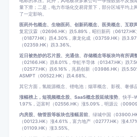
电标的承压。此外，风电板块多家公司一季报数据不及预
量下滑；二是，电力市场化交易背景下，部分区域平均上
了一定影响。
医药外包概念、生物医药、创新药概念、医美概念、互联
复宏汉霖（02696.HK）跌5.89%，昭衍新药（06127.H
（01877.HK）跌4.30%，康龙化成（03759.HK）跌3.
（02359.HK）跌3.36%。
近日被热炒的芯片股、光通信、存储概念等板块均有所调
（02166.HK）跌8.01%，华虹半导体（01347.HK）跌7
（02577.HK）跌6.16%，兆易创新（03986.HK）跌5.5
ASMPT（00522.HK）跌4.68%。
其它方面，氢能源概念、锂电池；烟草概念、影视、奢侈
涨幅榜上，短视频概念股、SaaS概念股延续涨势
。快手-W
1.97%，迈富时（02556.HK）涨5.09%，明源云（00909
内房股、物管股等板块也涨幅居前
。绿城中国（03900.H
（00123.HK）涨4.61%，富力地产（02777.HK）涨4.
（01109.HK）涨3.55%。