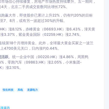
加市场信心持续修复，房地产市场热度持续攀升。五一期间，
4天，北京二手房成交套数同比增长72%。
跑赢大市，即使股价已累计上升22%，仍有约20%的目标
至7、8月，或有另一波超过30%的升幅。
HK）涨8.12%，赤峰黄金（06693.HK）涨6.43%，潼关黄
）涨3.37%，紫金黄金国际（02259.HK）涨2.74%。
连续第18个月增持黄金。此外，全球最大黄金买家之一波兰
4700美元关口，日内涨约0.44%。
现活跃
。统一企业中国（00220.HK）涨4.86%，周黑鸭
64%，零跑汽车（09863.HK）涨2.05%，小米集团-
K）涨2.10%。
恒生科技
风电
龙源电力
惊现暴跌