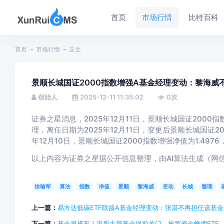
首页
市场行情
比特百科
首页
市场行情
正文
景顺长城国证2000指数增强A基金经理变动：黎海威
创始人
2025-12-11 11:35:02
0
次
证券之星消息，2025年12月11日，景顺长城国证2000
理，离任日期为2025年12月11日，变更后景顺长城国证20
年12月10日，景顺长城国证2000指数增强净值为1.4976
以上内容为证券之星据公开信息整理，由AI算法生成（网信算备3
徐喻军
算法
指数
净值
景顺
黎海威
变动
长城
整理
上一篇：
易方达低碳ETF联接A基金经理变动：张湛不再担任该基
下一篇：
基金早班车丨港股主题基金提前关门，抢筹资金蜂拥ETF