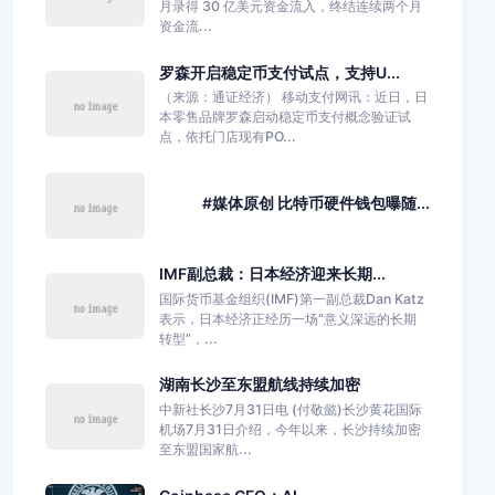
月录得 30 亿美元资金流入，终结连续两个月
资金流...
罗森开启稳定币支付试点，支持U...
（来源：通证经济） 移动支付网讯：近日，日
本零售品牌罗森启动稳定币支付概念验证试
点，依托门店现有PO...
#媒体原创 比特币硬件钱包曝随...
IMF副总裁：日本经济迎来长期...
国际货币基金组织(IMF)第一副总裁Dan Katz
表示，日本经济正经历一场“意义深远的长期
转型”，...
湖南长沙至东盟航线持续加密
中新社长沙7月31日电 (付敬懿)长沙黄花国际
机场7月31日介绍，今年以来，长沙持续加密
至东盟国家航...